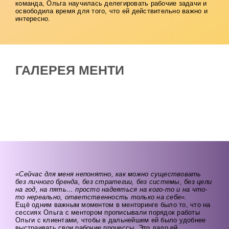
команда, Ольга научилась делегировать рабочие задачи и
освободила время для того, что ей действительно важно и
интересно.
ГАЛЕРЕЯ МЕНТИ
«Сейчас для меня непонятно, как можно существовать
без личного бренда, без стратегии, без системы, без цели
на год, на пять… просто надеяться на кого-то и на что-
то нереально, ответственность только на себе».
Ещё одним важным моментом в менторинге было то, что на
сессиях Ольга с ментором прописывали порядок работы
Ольги с клиентами, чтобы в дальнейшем ей было удобнее
выстраивать свои рабочие процессы. Это дало ей