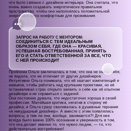
что было связано с дизайном интерьера. Она считала, что
очень важно создавать энергетически правильное
пространство, чтобы оно наполнялось положительной
энергией и было комфортным для проживания.
ЗАПРОС НА РАБОТУ С МЕНТОРОМ:
СОЕДИНИТЬСЯ С ТЕМ ИДЕАЛЬНЫМ
ОБРАЗОМ СЕБЯ, ГДЕ ОНА — КРАСИВАЯ,
УСПЕШНАЯ ВОСТРЕБОВАННАЯ, ПРИНЯТЬ
ЕГО И СТАТЬ ОТВЕТСТВЕННОЙ ЗА ВСЕ, ЧТО
С НЕЙ ПРОИСХОДИТ
Проблема Ольги заключалась в том, что она не знала себя,
не видела, что ее отличает от других дизайнеров.
Интуитивно Ольга понимала, что ей хватает компетенций и
навыков, чтобы работать над крупными проектами, но её
останавливал страх открыто заявить о себе как об опытном
дизайнере и не справиться с задачей.
Она постоянно думала, что недостаточно хороша в своей
профессии. Малейшая критика, негатив в сторону её
дизайна, и Ольга сразу сваливалась в душевные терзания
«я никудышный дизайнер». А вместе с этим появлялись
вопросы, а тем ли она, вообще, занимается?! Для нее
всегда было важно 100% осознание и уверенность в том,
что она делает именно то, что нужно людям, — то, что
действительно востребовано!