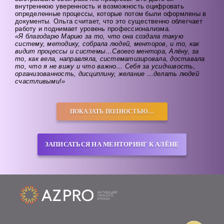
внутреннюю уверенность и возможность оцифровать
определенные процессы, которые потом были оформлены в
документы. Ольга считает, что это существенно облегчает
работу и поднимает уровень профессионализма.
«Я благодарю Марию за то, что она создала такую
систему, методику, собрала людей, менторов, и то, как
видит процессы и системы…Своего ментора, Алёну, за
то, как вела, направляла, систематизировала, доставала
то, что я не вижу и что важно… Себя за усидчивость,
организованность, дисциплину, желание …делать людей
счастливыми!»
ПОКАЗАТЬ ПОЛНОСТЬЮ…
ЗАПИСАТЬСЯ НА МЕНТОРИНГ К АЛЁНЕ