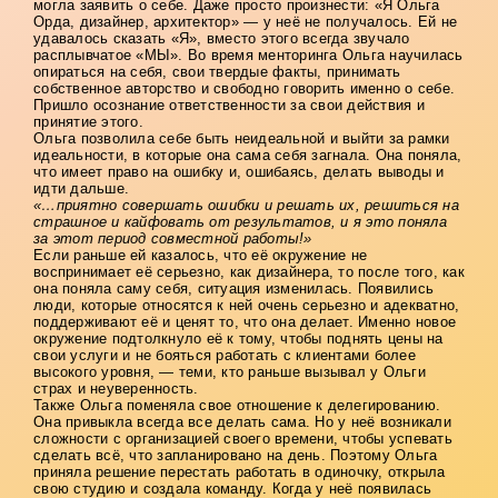
могла заявить о себе. Даже просто произнести: «Я Ольга
Орда, дизайнер, архитектор» — у неё не получалось. Ей не
удавалось сказать «Я», вместо этого всегда звучало
расплывчатое «МЫ». Во время менторинга Ольга научилась
опираться на себя, свои твердые факты, принимать
собственное авторство и свободно говорить именно о себе.
Пришло осознание ответственности за свои действия и
принятие этого.
Ольга позволила себе быть неидеальной и выйти за рамки
идеальности, в которые она сама себя загнала. Она поняла,
что имеет право на ошибку и, ошибаясь, делать выводы и
идти дальше.
«…приятно совершать ошибки и решать их, решиться на
страшное и кайфовать от результатов, и я это поняла
за этот период совместной работы!»
Если раньше ей казалось, что её окружение не
воспринимает её серьезно, как дизайнера, то после того, как
она поняла саму себя, ситуация изменилась. Появились
люди, которые относятся к ней очень серьезно и адекватно,
поддерживают её и ценят то, что она делает. Именно новое
окружение подтолкнуло её к тому, чтобы поднять цены на
свои услуги и не бояться работать с клиентами более
высокого уровня, — теми, кто раньше вызывал у Ольги
страх и неуверенность.
Также Ольга поменяла свое отношение к делегированию.
Она привыкла всегда все делать сама. Но у неё возникали
сложности с организацией своего времени, чтобы успевать
сделать всё, что запланировано на день. Поэтому Ольга
приняла решение перестать работать в одиночку, открыла
свою студию и создала команду. Когда у неё появилась