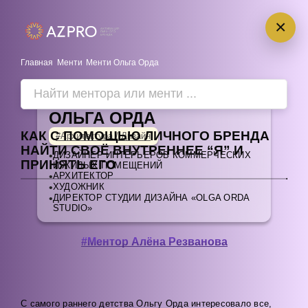
×
Главная
Менти
Менти Ольга Орда
ОЛЬГА ОРДА
КАК С ПОМОЩЬЮ ЛИЧНОГО БРЕНДА
#Архитектура / Дизайн
НАЙТИ СВОЁ ВНУТРЕННЕЕ “Я” И
•
ДИЗАЙНЕР ИНТЕРЬЕРОВ КОММЕРЧЕСКИХ
ПРИНЯТЬ ЕГО
И ЖИЛЫХ ПОМЕЩЕНИЙ
•
АРХИТЕКТОР
•
ХУДОЖНИК
•
ДИРЕКТОР СТУДИИ ДИЗАЙНА «OLGA ORDA
STUDIO»
#Ментор Алёна Резванова
С самого раннего детства Ольгу Орда интересовало все,