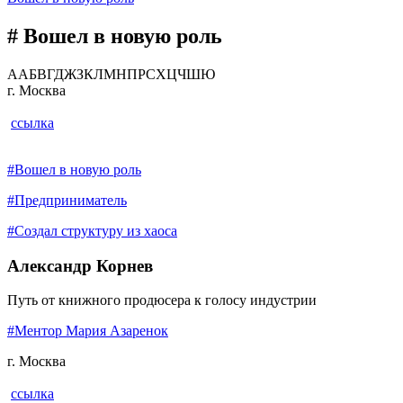
# Вошел в новую роль
A
А
Б
В
Г
Д
Ж
З
К
Л
М
Н
П
Р
С
Х
Ц
Ч
Ш
Ю
г. Москва
ссылка
#Вошел в новую роль
#Предприниматель
#Создал структуру из хаоса
Александр Корнев
Путь от книжного продюсера к голосу индустрии
#Ментор Мария Азаренок
г. Москва
ссылка