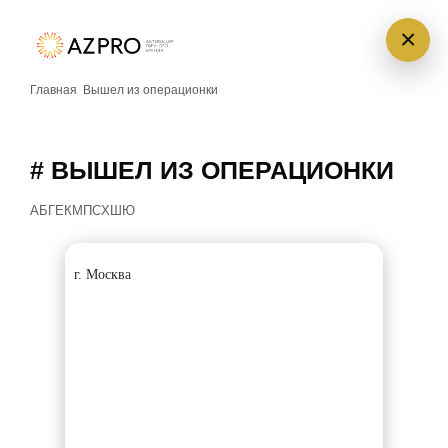
×
Главная
Вышел из операционки
# ВЫШЕЛ ИЗ ОПЕРАЦИОНКИ
А
Б
Г
Е
К
М
П
С
Х
Ш
Ю
г. Москва