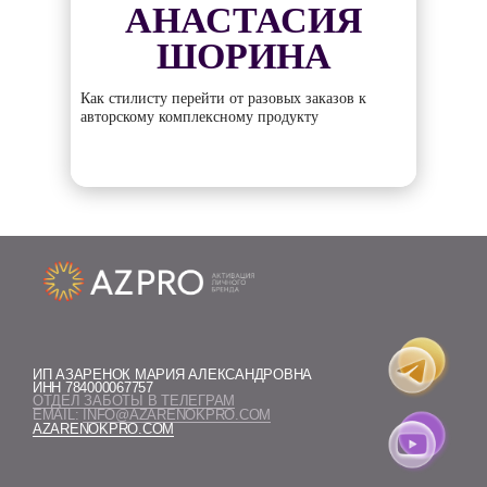
АНАСТАСИЯ
ШОРИНА
Как стилисту перейти от разовых заказов к
авторскому комплексному продукту
ИП АЗАРЕНОК МАРИЯ АЛЕКСАНДРОВНА
ИНН 784000067757
ОТДЕЛ ЗАБОТЫ В ТЕЛЕГРАМ
EMAIL:
INFO@AZARENOKPRO.COM
AZARENOKPRO.COM