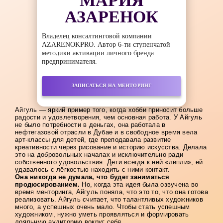
МАРИЯ
АЗАРЕНОК
Владелец консалтинговой компании
AZARENOKPRO. Автор 6-ти ступенчатой
методики активации личного бренда
предпринимателя.
ЗАПИСАТЬСЯ НА МЕНТОРИНГ
Айгуль — яркий пример того, когда хобби приносит больше
радости и удовлетворения, чем основная работа. У Айгуль
не было потребности в деньгах, она работала в
нефтегазовой отрасли в Дубае и в свободное время вела
арт-классы для детей, где преподавала развитие
креативности через рисование и историю искусства. Делала
это на добровольных началах и исключительно ради
собственного удовольствия. Дети всегда к ней «липли», ей
удавалось с лёгкостью находить с ними контакт.
Она никогда не думала, что будет заниматься
продюсированием.
Но, когда эта идея была озвучена во
время менторинга, Айгуль поняла, что это то, что она готова
реализовать. Айгуль считает, что талантливых художников
много, а успешных очень мало. Чтобы стать успешным
художником, нужно уметь проявляться и формировать
лояльную аудиторию вокруг себя.