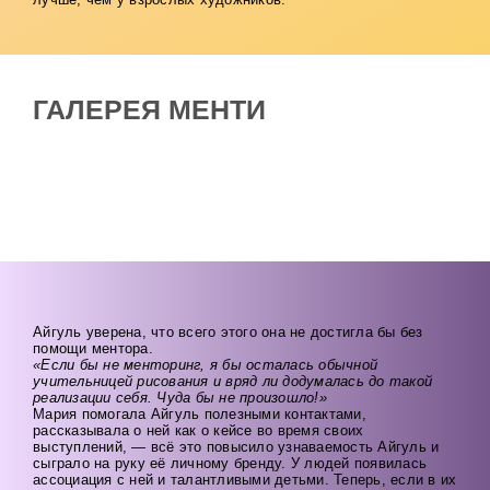
ГАЛЕРЕЯ МЕНТИ
Айгуль уверена, что всего этого она не достигла бы без
помощи ментора.
«Если бы не менторинг, я бы осталась обычной
учительницей рисования и вряд ли додумалась до такой
реализации себя. Чуда бы не произошло!»
Мария помогала Айгуль полезными контактами,
рассказывала о ней как о кейсе во время своих
выступлений, — всё это повысило узнаваемость Айгуль и
сыграло на руку её личному бренду. У людей появилась
ассоциация с ней и талантливыми детьми. Теперь, если в их