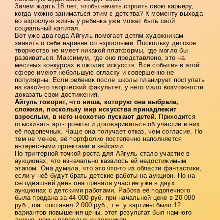
Зачем ждать 18 лет, чтобы начать строить свою карьеру,
когда можно заниматься этим с детства? К моменту выхода
во взрослую жизнь у ребёнка уже может быть свой
социальный капитал.
Вот уже два года Айгуль помогает детям-художникам
заявить о себе наравне со взрослыми. Поскольку детское
творчество не имеет никакой платформы, где могло бы
развиваться. Максимум, где оно представлено, это на
местных конкурсах в школах искусств. Все события в этой
сфере имеют небольшую огласку и совершенно не
популярны. Если ребенок после школы планирует поступать
на какой-то творческий факультет, у него мало возможности
доказать свои достижения.
Айгуль говорит, что ниша, которую она выбрала,
сложная, поскольку мир искусства принадлежит
взрослым, в него неохотно пускают детей.
Приходится
отыскивать арт-проекты и договариваться об участии в них
её подопечных. Чаще она получает отказ, чем согласие. Но
тем не менее, её портфолио постепенно наполняется
интересными проектами и кейсами.
Но триггерной точкой роста для Айгуль стало участие в
аукционах, что изначально казалось ей недостижимым
этапом. Она думала, что это что-то из области фантастики,
если у неё будут брать детские работы на аукцион. Но на
сегодняшний день она приняла участие уже в двух
аукционах с детскими работами. Работа её подопечного
была продана за 44 000 руб. при начальной цене в 20 000
руб., шаг составил 2 000 руб., т.е. у картины было 12
вариантов повышения цены, этот результат был намного
лучше, чем у взрослых художников.