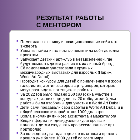
РЕЗУЛЬТАТ РАБОТЫ
С МЕНТОРОМ
Поменяла свою нишу и позиционирование себя как
эксперта
Ушла из найма и полностью посвятила себя детским
проектам
Запускает детский арт-клуб в метавселенной, где
будут помогать детям развивать их личный бренд
Её подопечные участвовали в крупных
международных выставках для взрослых (Париж,
World Art Dubai)
Проводит конкурсы для детей с привлечением в жюри
галеристов, арт-инвесторов, арт-дилеров, которые
могут разглядеть потенциал в работах
За 2022 год было подано 260 заявок на участие в
конкурсах, из них определены 20 победителей, чьи
работы были отобраны для участия в World Art Dubai
Дети сами продавали свои работы в World Art Dubai и в
общей сложности заработали 1000 долларов
Взяла в команду личного ассистента и маркетолога
Вводит формат индивидуально кураторства и
помогает детям создавать профессиональное арт-
портфолио
За последние два года через ее выставки и проекты
прошло уже более 1000 детей со всего мира