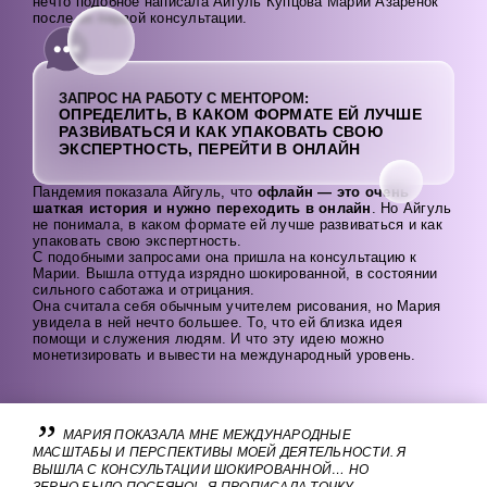
нечто подобное написала Айгуль Купцова Марии Азарёнок
после их первой консультации.
ЗАПРОС НА РАБОТУ С МЕНТОРОМ:
ОПРЕДЕЛИТЬ, В КАКОМ ФОРМАТЕ ЕЙ ЛУЧШЕ
РАЗВИВАТЬСЯ И КАК УПАКОВАТЬ СВОЮ
ЭКСПЕРТНОСТЬ, ПЕРЕЙТИ В ОНЛАЙН
Пандемия показала Айгуль, что
офлайн — это очень
шаткая история и нужно переходить в онлайн
. Но Айгуль
не понимала, в каком формате ей лучше развиваться и как
упаковать свою экспертность.
С подобными запросами она пришла на консультацию к
Марии. Вышла оттуда изрядно шокированной, в состоянии
сильного саботажа и отрицания.
Она считала себя обычным учителем рисования, но Мария
увидела в ней нечто большее. То, что ей близка идея
помощи и служения людям. И что эту идею можно
монетизировать и вывести на международный уровень.
МАРИЯ ПОКАЗАЛА МНЕ МЕЖДУНАРОДНЫЕ
МАСШТАБЫ И ПЕРСПЕКТИВЫ МОЕЙ ДЕЯТЕЛЬНОСТИ. Я
ВЫШЛА С КОНСУЛЬТАЦИИ ШОКИРОВАННОЙ… НО